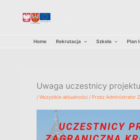
Przejdź
do
treści
Home
Rekrutacja
Szkoła
Plan 
Uwaga uczestnicy projekt
/
Wszystkie aktualności
/ Przez
Administrator 