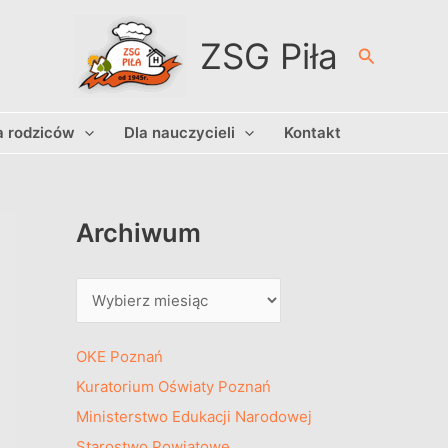
A
r
ZSG Piła
Szukaj
c
h
a rodziców
Dla nauczycieli
Kontakt
i
w
u
m
Archiwum
OKE Poznań
Kuratorium Oświaty Poznań
Ministerstwo Edukacji Narodowej
Starostwo Powiatowe