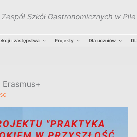
Zespół Szkół Gastronomicznych w Pile
lekcji i zastępstwa
Projekty
Dla uczniów
Dl
u Erasmus+
ZSG