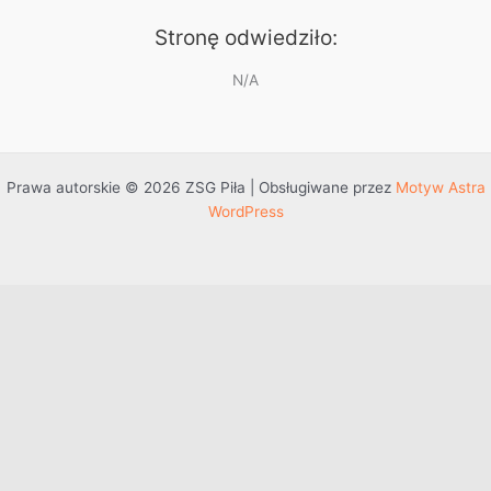
Stronę odwiedziło:
N/A
Prawa autorskie © 2026 ZSG Piła | Obsługiwane przez
Motyw Astra
WordPress
Przejdź do treści
Otwórz pasek narzędzi
Dostępność
Powiększ tekst
Zmniejsz tekst
Szarość
Wysoki kontrast