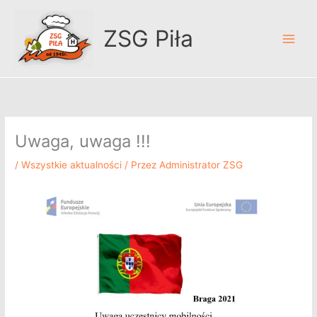
Przejdź
A
do
r
ZSG Piła
treści
c
h
i
w
u
Uwaga, uwaga !!!
m
/
Wszystkie aktualności
/ Przez
Administrator ZSG