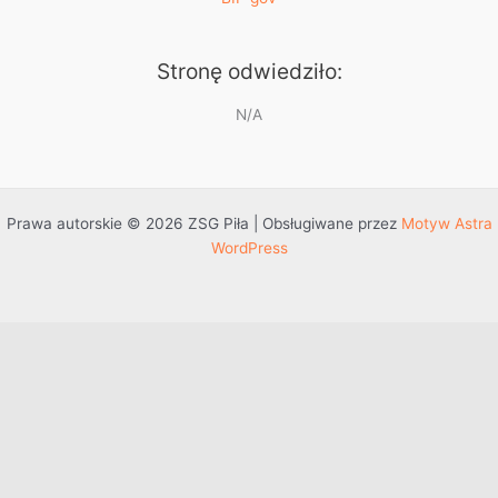
Stronę odwiedziło:
N/A
Prawa autorskie © 2026 ZSG Piła | Obsługiwane przez
Motyw Astra
WordPress
Przejdź do treści
Otwórz pasek narzędzi
Dostępność
Powiększ tekst
Zmniejsz tekst
Szarość