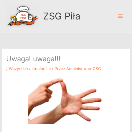
Przejdź
A
do
r
ZSG Piła
treści
c
h
i
w
u
Uwaga! uwaga!!!
m
/
Wszystkie aktualności
/ Przez
Administrator ZSG