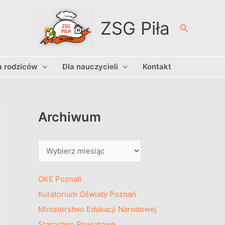
A
r
ZSG Piła
Szukaj
c
h
a rodziców
Dla nauczycieli
Kontakt
i
w
u
m
Archiwum
OKE Poznań
Kuratorium Oświaty Poznań
Ministerstwo Edukacji Narodowej
Starostwo Powiatowe