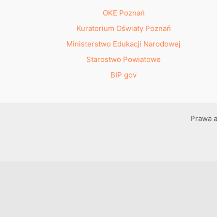
OKE Poznań
Kuratorium Oświaty Poznań
Ministerstwo Edukacji Narodowej
Starostwo Powiatowe
BIP gov
Prawa a
Przejdź do treści
Otwórz pasek narzędzi
Dostępność
Powiększ tekst