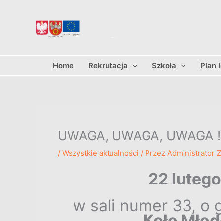
Przejdź
do
treści
Home
Rekrutacja
Szkoła
Plan 
UWAGA, UWAGA, UWAGA !!
/
Wszystkie aktualności
/ Przez
Administrator 
22 lutego
w sali numer 33, o 
Koło Młod