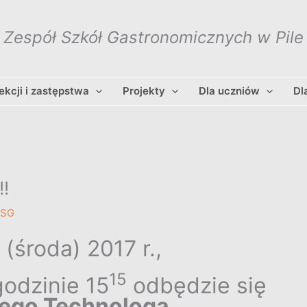
Zespół Szkół Gastronomicznych w Pile
lekcji i zastępstwa
Projekty
Dla uczniów
Dl
!
ZSG
(środa) 2017 r.,
15
godzinie 15
odbędzie się
ego Technologa