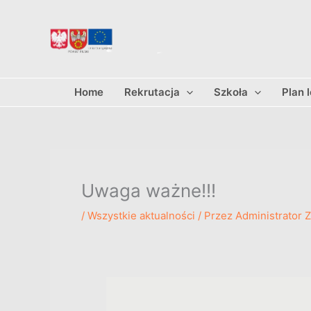
Przejdź
do
treści
Home
Rekrutacja
Szkoła
Plan 
Uwaga ważne!!!
/
Wszystkie aktualności
/ Przez
Administrator 