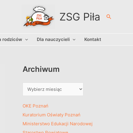
A
r
ZSG Piła
Szukaj
c
h
a rodziców
Dla nauczycieli
Kontakt
i
w
u
m
Archiwum
OKE Poznań
Kuratorium Oświaty Poznań
Ministerstwo Edukacji Narodowej
Starostwo Powiatowe