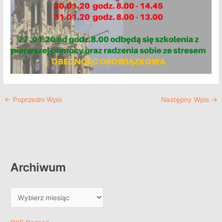
←
Poprzedni Wpis
Następny Wpis
→
Archiwum