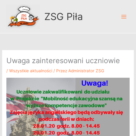
Przejdź
A
do
r
ZSG Piła
treści
c
h
i
w
u
Uwaga zainteresowani uczniowie
m
/
Wszystkie aktualności
/ Przez
Administrator ZSG