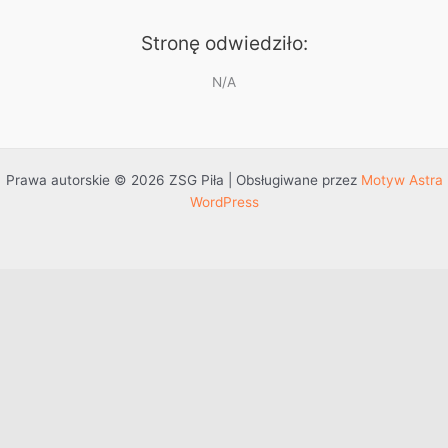
Stronę odwiedziło:
N/A
Prawa autorskie © 2026 ZSG Piła | Obsługiwane przez
Motyw Astra
WordPress
Przejdź do treści
Otwórz pasek narzędzi
Dostępność
Powiększ tekst
Zmniejsz tekst
Szarość
Wysoki kontrast