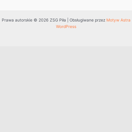
Prawa autorskie © 2026 ZSG Piła | Obsługiwane przez
Motyw Astra
WordPress
Przejdź do treści
Otwórz pasek narzędzi
Dostępność
Powiększ tekst
Zmniejsz tekst
Szarość
Wysoki kontrast
Negatywny kontrast
Jasne tło
Podkreślenie linków
Czytelna czcionka
Resetuj