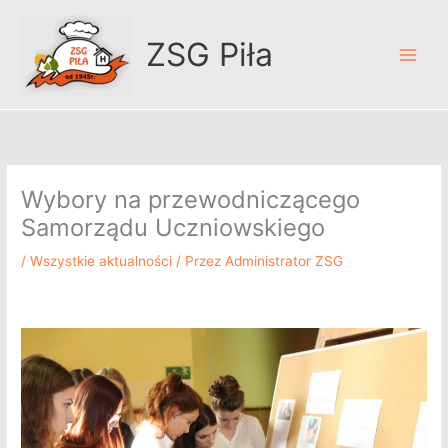
Przejdź
A
do
r
ZSG Piła
treści
c
h
i
w
u
Wybory na przewodniczącego
m
Samorządu Uczniowskiego
/
Wszystkie aktualności
/ Przez
Administrator ZSG