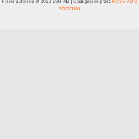
Prawa autorskie © 2026 ZSG Piła | Obsługiwane przez
Motyw Astra
WordPress
Przejdź do treści
Otwórz pasek narzędzi
Dostępność
Powiększ tekst
Zmniejsz tekst
Szarość
Wysoki kontrast
Negatywny kontrast
Jasne tło
Podkreślenie linków
Czytelna czcionka
Resetuj
Mapa witryny
Pomoc