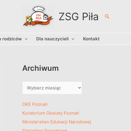
A
r
ZSG Piła
Szukaj
c
h
a rodziców
Dla nauczycieli
Kontakt
i
w
u
m
Archiwum
OKE Poznań
Kuratorium Oświaty Poznań
Ministerstwo Edukacji Narodowej
Starostwo Powiatowe