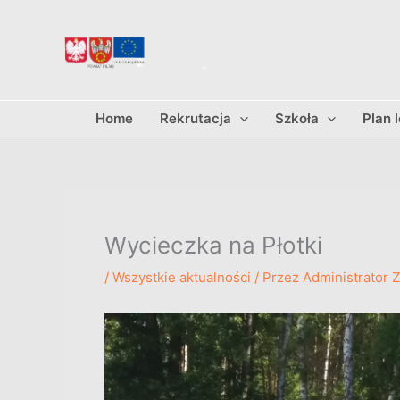
Przejdź
do
treści
Home
Rekrutacja
Szkoła
Plan 
Wycieczka na Płotki
/
Wszystkie aktualności
/ Przez
Administrator 