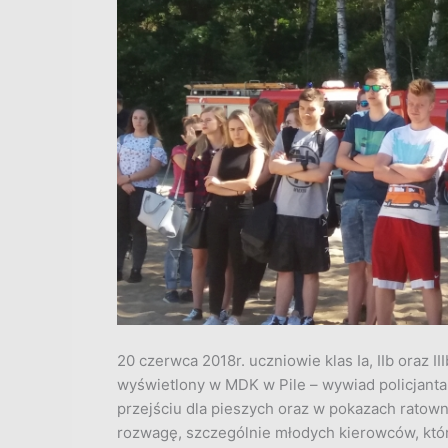
20 czerwca 2018r. uczniowie klas Ia, IIb oraz I
wyświetlony w MDK w Pile – wywiad policjanta
przejściu dla pieszych oraz w pokazach ratown
rozwagę, szczególnie młodych kierowców, któr