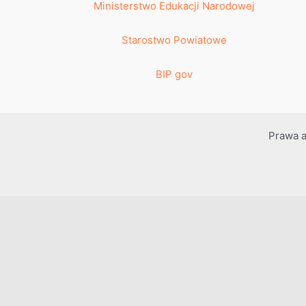
Ministerstwo Edukacji Narodowej
Starostwo Powiatowe
BIP gov
Prawa a
Przejdź do treści
Otwórz pasek narzędzi
Dostępność
Powiększ tekst
Zmniejsz tekst
Szarość