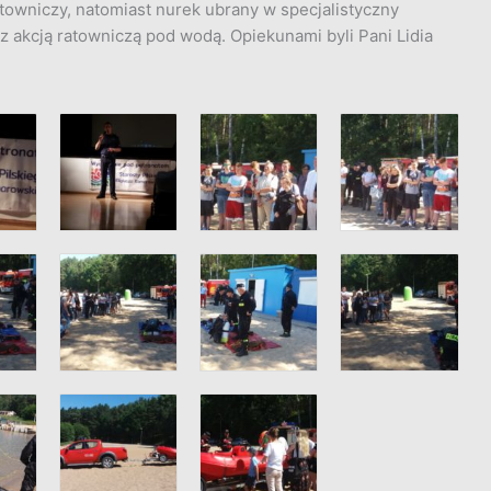
atowniczy, natomiast nurek ubrany w specjalistyczny
akcją ratowniczą pod wodą. Opiekunami byli Pani Lidia