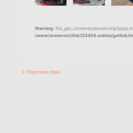
Warning
: file_get_contents(domain/mp3play.onli
/www/wwwroot/link123456.online/getlink/i
←
Poprzedni Wpis