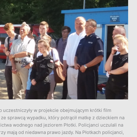
IIb uczestniczyły w projekcie
obejmującym krótki film
 ze sprawcą wypadku, który potrącił matkę z dzieckiem na
ictwa wodnego nad jeziorem Płotki. Policjanci uczulali na
zy mają od niedawna prawo jazdy. Na Płotkach policjanci,