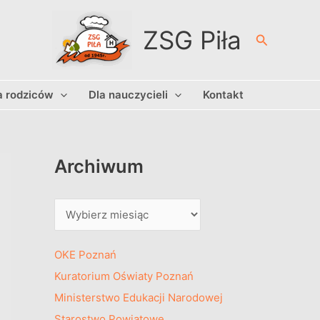
A
r
ZSG Piła
Szukaj
c
h
a rodziców
Dla nauczycieli
Kontakt
i
w
u
m
Archiwum
OKE Poznań
Kuratorium Oświaty Poznań
Ministerstwo Edukacji Narodowej
Starostwo Powiatowe