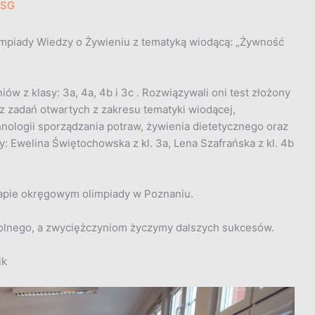
ZSG
limpiady Wiedzy o Żywieniu z tematyką wiodącą: „Żywność
ów z klasy: 3a, 4a, 4b i 3c . Rozwiązywali oni test złożony
z zadań otwartych z zakresu tematyki wiodącej,
nologii sporządzania potraw, żywienia dietetycznego oraz
y: Ewelina Świętochowska z kl. 3a, Lena Szafrańska z kl. 4b
apie okręgowym olimpiady w Poznaniu.
olnego, a zwyciężczyniom życzymy dalszych sukcesów.
ik