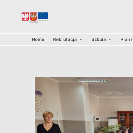
Przejdź
do
treści
Home
Rekrutacja
Szkoła
Plan 