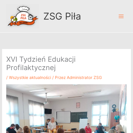
Przejdź
A
do
r
ZSG Piła
treści
c
h
i
w
u
XVI Tydzień Edukacji
m
Profilaktycznej
/
Wszystkie aktualności
/ Przez
Administrator ZSG