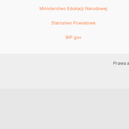
Ministerstwo Edukacji Narodowej
Starostwo Powiatowe
BIP gov
Prawa a
Przejdź do treści
Otwórz pasek narzędzi
Dostępność
Powiększ tekst
Zmniejsz tekst