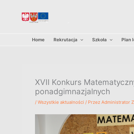
Przejdź
do
treści
Home
Rekrutacja
Szkoła
Plan 
XVII Konkurs Matematyczny 
ponadgimnazjalnych
/
Wszystkie aktualności
/ Przez
Administrator 