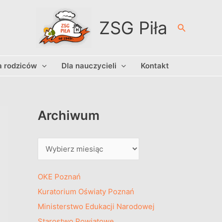
A
r
ZSG Piła
Szukaj
c
h
a rodziców
Dla nauczycieli
Kontakt
i
w
u
m
Archiwum
OKE Poznań
Kuratorium Oświaty Poznań
Ministerstwo Edukacji Narodowej
Starostwo Powiatowe