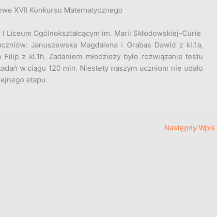
atowe XVII Konkursu Matematycznego
w I Liceum Ogólnokształcącym im. Marii Skłodowskiej-Curie
 uczniów: Januszewska Magdalena i Grabas Dawid z kl.1a,
a Filip z kl.1h. Zadaniem młodzieży było rozwiązanie testu
zadań w ciągu 120 min. Niestety naszym uczniom nie udało
lejnego etapu.
Następny Wpis