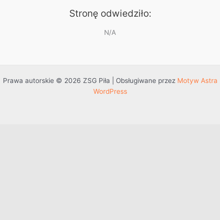
Stronę odwiedziło:
N/A
Prawa autorskie © 2026 ZSG Piła | Obsługiwane przez
Motyw Astra
WordPress
Przejdź do treści
Otwórz pasek narzędzi
Dostępność
Powiększ tekst
Zmniejsz tekst
Szarość
Wysoki kontrast
Negatywny kontrast