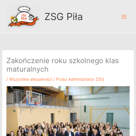
Przejdź
A
do
r
ZSG Piła
treści
c
h
i
w
u
Zakończenie roku szkolnego klas
m
maturalnych
/
Wszystkie aktualności
/ Przez
Administrator ZSG