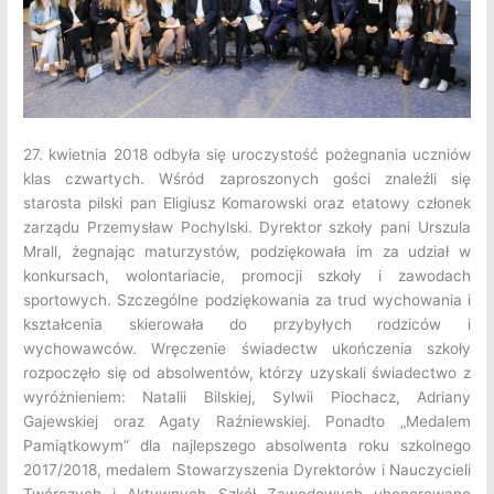
27. kwietnia 2018 odbyła się uroczystość pożegnania uczniów
klas czwartych.
Wśród zaproszonych gości znaleźli się
starosta pilski pan Eligiusz Komarowski oraz etatowy członek
zarządu Przemysław Pochylski. Dyrektor szkoły pani Urszula
Mrall, żegnając maturzystów, podziękowała im za udział w
konkursach, wolontariacie, promocji szkoły i zawodach
sportowych. Szczególne podziękowania za trud wychowania i
kształcenia skierowała do przybyłych rodziców i
wychowawców. Wręczenie świadectw ukończenia szkoły
rozpoczęło się od absolwentów, którzy uzyskali świadectwo z
wyróżnieniem: Natalii Bilskiej, Sylwii Piochacz, Adriany
Gajewskiej oraz Agaty Raźniewskiej. Ponadto „Medalem
Pamiątkowym” dla najlepszego absolwenta roku szkolnego
2017/2018, medalem Stowarzyszenia Dyrektorów i Nauczycieli
Twórczych i Aktywnych Szkół Zawodowych uhonorowano