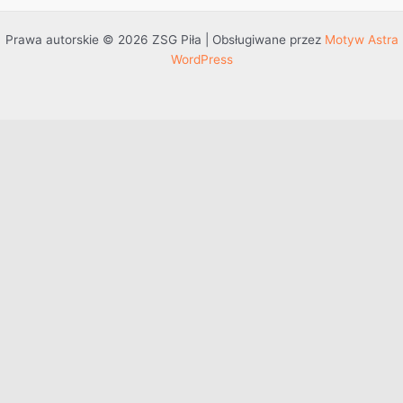
Prawa autorskie © 2026 ZSG Piła | Obsługiwane przez
Motyw Astra
WordPress
Przejdź do treści
Otwórz pasek narzędzi
Dostępność
Powiększ tekst
Zmniejsz tekst
Szarość
Wysoki kontrast
Negatywny kontrast
Jasne tło
Podkreślenie linków
Czytelna czcionka
Resetuj