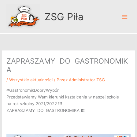
Przejdź
A
do
r
ZSG Piła
treści
c
h
i
w
u
ZAPRASZAMY DO GASTRONOMIK
m
A
/
Wszystkie aktualności
/ Przez
Administrator ZSG
#GastronomikDobryWybór
Przedstawiamy Wam kierunki kształcenia w naszej szkole
na rok szkolny 2021/2022 ❗❗❗
ZAPRASZAMY DO GASTRONOMIKA ❗❗❗