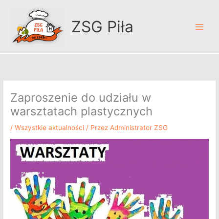
Przejdź
A
do
r
ZSG Piła
treści
c
h
i
w
u
Zaproszenie do udziału w
m
warsztatach plastycznych
/
Wszystkie aktualności
/ Przez
Administrator ZSG