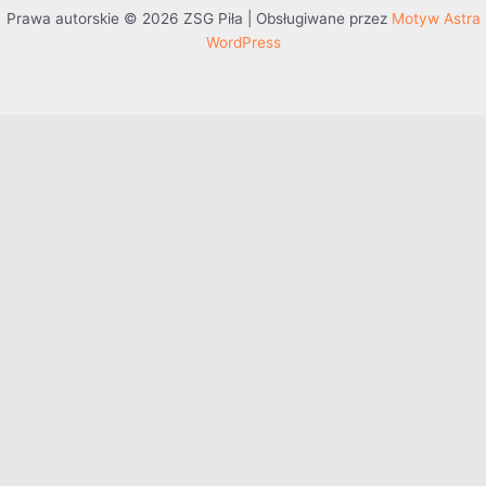
Prawa autorskie © 2026 ZSG Piła | Obsługiwane przez
Motyw Astra
WordPress
Przejdź do treści
Otwórz pasek narzędzi
Dostępność
Powiększ tekst
Zmniejsz tekst
Szarość
Wysoki kontrast
Negatywny kontrast
Jasne tło
Podkreślenie linków
Czytelna czcionka
Resetuj
Mapa witryny
Pomoc