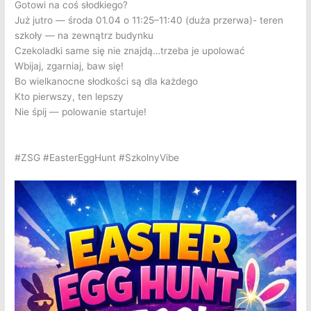
Gotowi na coś słodkiego?
Już jutro — środa 01.04 o 11:25–11:40 (duża przerwa)- teren
szkoły — na zewnątrz budynku
Czekoladki same się nie znajdą…trzeba je upolować
Wbijaj, zgarniaj, baw się!
Bo wielkanocne słodkości są dla każdego
Kto pierwszy, ten lepszy
Nie śpij — polowanie startuje!
#ZSG #EasterEggHunt #SzkolnyVibe