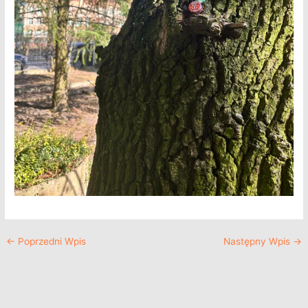
←
Poprzedni Wpis
Następny Wpis
→