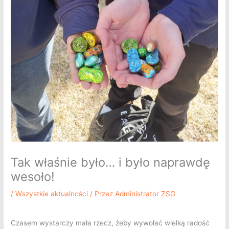
Tak właśnie było… i było naprawdę
wesoło!
/
Wszystkie aktualności
/ Przez
Administrator ZSG
Czasem wystarczy mała rzecz, żeby wywołać wielką radość