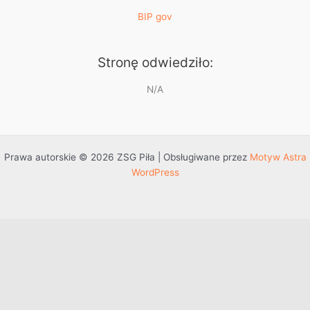
BIP gov
Stronę odwiedziło:
N/A
Prawa autorskie © 2026 ZSG Piła | Obsługiwane przez
Motyw Astra
WordPress
Przejdź do treści
Otwórz pasek narzędzi
Dostępność
Powiększ tekst
Zmniejsz tekst