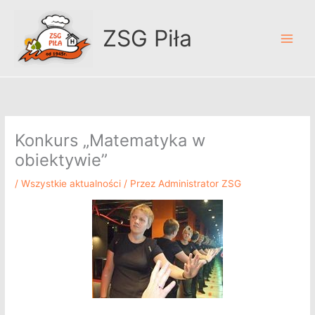
Przejdź
A
do
r
ZSG Piła
treści
c
h
i
w
u
Konkurs „Matematyka w
m
obiektywie”
/
Wszystkie aktualności
/ Przez
Administrator ZSG