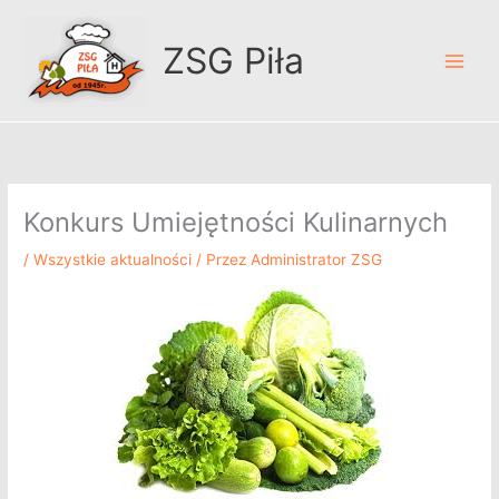
Przejdź
A
do
r
ZSG Piła
treści
c
h
i
w
u
Konkurs Umiejętności Kulinarnych
m
/
Wszystkie aktualności
/ Przez
Administrator ZSG