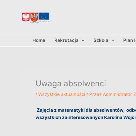
Przejdź
do
treści
Home
Rekrutacja
Szkoła
Plan 
Uwaga absolwenci
/
Wszystkie aktualności
/ Przez
Administrator 
Zajęcia z matematyki dla absolwentów, odbę
wszystkich zainteresowanych Karolina Woj