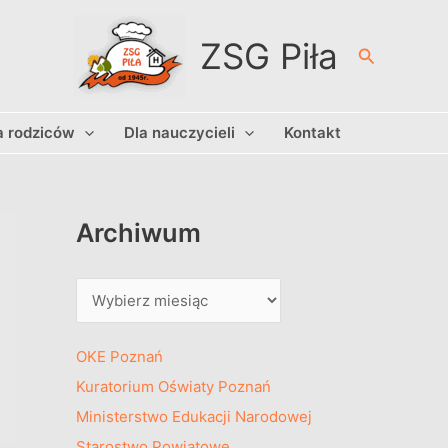
A
r
ZSG Piła
Szukaj
c
h
a rodziców
Dla nauczycieli
Kontakt
i
w
u
m
Archiwum
OKE Poznań
Kuratorium Oświaty Poznań
Ministerstwo Edukacji Narodowej
Starostwo Powiatowe