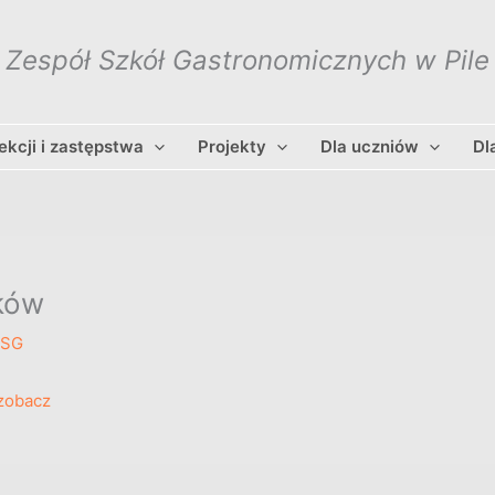
Zespół Szkół Gastronomicznych w Pile
lekcji i zastępstwa
Projekty
Dla uczniów
Dl
ków
ZSG
zobacz