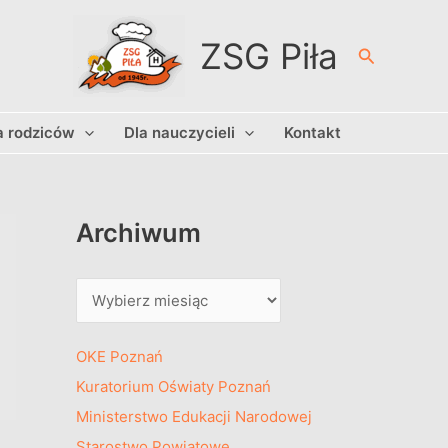
A
r
ZSG Piła
Szukaj
c
h
a rodziców
Dla nauczycieli
Kontakt
i
w
u
m
Archiwum
OKE Poznań
Kuratorium Oświaty Poznań
Ministerstwo Edukacji Narodowej
Starostwo Powiatowe