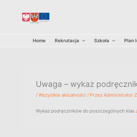
Przejdź
do
treści
Home
Rekrutacja
Szkoła
Plan 
Uwaga – wykaz podręczni
/
Wszystkie aktualności
/ Przez
Administrator 
Wykaz podręczników do poszczególnych klas