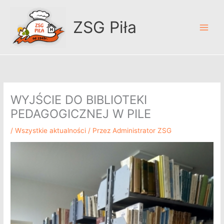
Przejdź
A
do
r
ZSG Piła
treści
c
h
i
w
u
WYJŚCIE DO BIBLIOTEKI
m
PEDAGOGICZNEJ W PILE
/
Wszystkie aktualności
/ Przez
Administrator ZSG