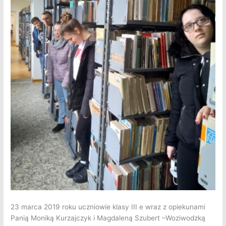
23 marca 2019 roku uczniowie klasy III e wraz z opiekunami
Panią Moniką Kurzajczyk i Magdaleną Szubert –Woziwodzką