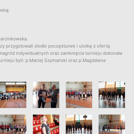
bską;
Marcinkowska.
y przygotowali słodki poczęstunek i ulotkę z ofertą
 nagród indywidualnych oraz zamknięcia turnieju dokonała
turnieju byli: p.Maciej Szymański oraz p.Magdalena