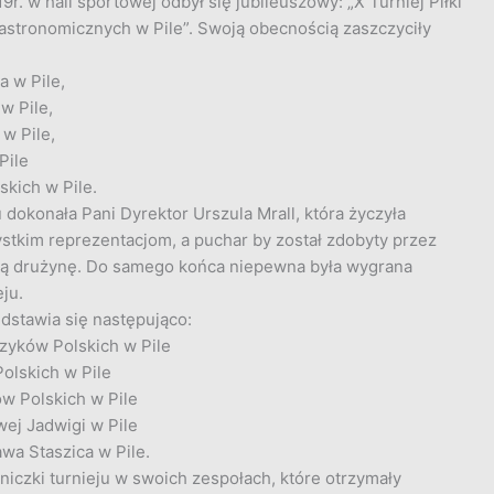
r. w hali sportowej odbył się jubileuszowy:
„X Turniej Piłki
astronomicznych w Pile”. Swoją obecnością zaszczyciły
a w Pile,
w Pile,
w Pile,
Pile
kich w Pile.
 dokonała Pani Dyrektor Urszula Mrall, która życzyła
zystkim reprezentacjom, a puchar by został zdobyty przez
aną drużynę. Do samego końca niepewna była wygrana
ju.
dstawia się następująco:
czyków Polskich w Pile
Polskich w Pile
ów Polskich w Pile
wej Jadwigi w Pile
wa Staszica w Pile.
iczki turnieju w swoich zespołach, które otrzymały