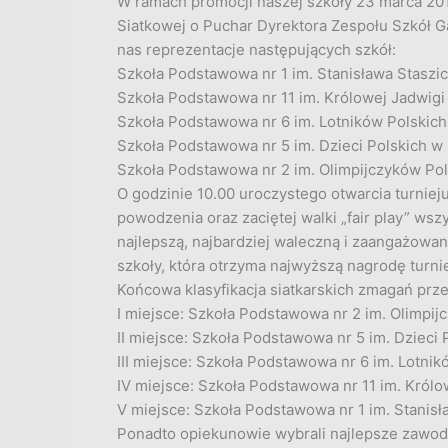
W ramach promocji naszej szkoły 23 marca 2019
Siatkowej o Puchar Dyrektora Zespołu Szkół G
nas reprezentacje następujących szkół:
Szkoła Podstawowa nr 1 im. Stanisława Staszic
Szkoła Podstawowa nr 11 im. Królowej Jadwigi 
Szkoła Podstawowa nr 6 im. Lotników Polskich 
Szkoła Podstawowa nr 5 im. Dzieci Polskich w 
Szkoła Podstawowa nr 2 im. Olimpijczyków Pols
O godzinie 10.00 uroczystego otwarcia turnieju
powodzenia oraz zaciętej walki „fair play” ws
najlepszą, najbardziej waleczną i zaangażow
szkoły, która otrzyma najwyższą nagrodę turnie
Końcowa klasyfikacja siatkarskich zmagań prze
I miejsce: Szkoła Podstawowa nr 2 im. Olimpij
II miejsce: Szkoła Podstawowa nr 5 im. Dzieci 
III miejsce: Szkoła Podstawowa nr 6 im. Lotnik
IV miejsce: Szkoła Podstawowa nr 11 im. Królo
V miejsce: Szkoła Podstawowa nr 1 im. Stanisła
Ponadto opiekunowie wybrali najlepsze zawodn