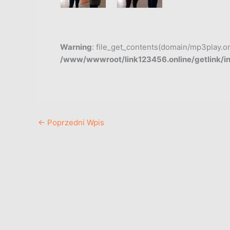
Warning
: file_get_contents(domain/mp3play.onli
/www/wwwroot/link123456.online/getlink/i
←
Poprzedni Wpis