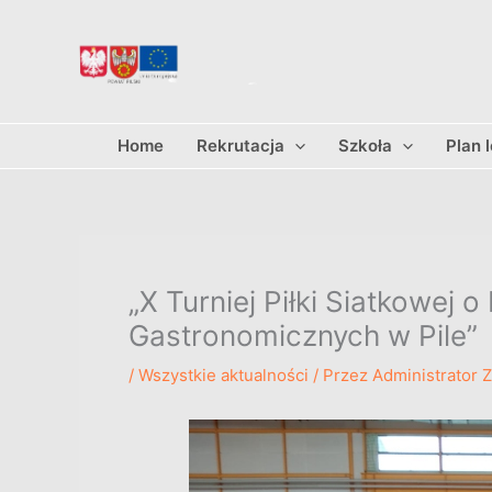
Przejdź
do
treści
Home
Rekrutacja
Szkoła
Plan 
„X Turniej Piłki Siatkowej 
Gastronomicznych w Pile”
/
Wszystkie aktualności
/ Przez
Administrator 