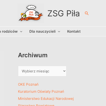
A
r
ZSG Piła
Szukaj
c
h
a rodziców
Dla nauczycieli
Kontakt
i
w
u
m
Archiwum
OKE Poznań
Kuratorium Oświaty Poznań
Ministerstwo Edukacji Narodowej
Starostwo Powiatowe