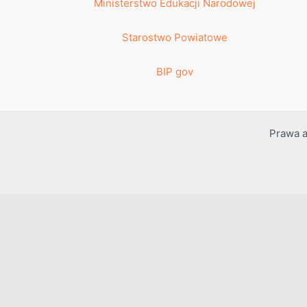
Ministerstwo Edukacji Narodowej
Starostwo Powiatowe
BIP gov
Prawa a
Przejdź do treści
Otwórz pasek narzędzi
Dostępność
Powiększ tekst
Zmniejsz tekst
Szarość